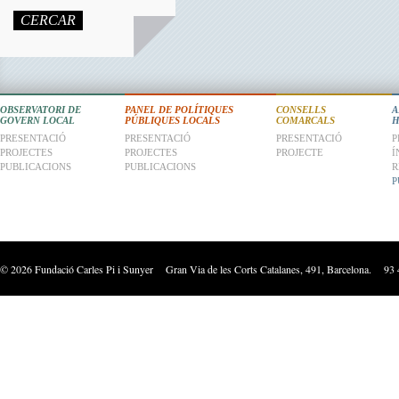
CERCAR
OBSERVATORI DE
PANEL DE POLÍTIQUES
CONSELLS
A
GOVERN LOCAL
PÚBLIQUES LOCALS
COMARCALS
H
PRESENTACIÓ
PRESENTACIÓ
PRESENTACIÓ
P
PROJECTES
PROJECTES
PROJECTE
Í
PUBLICACIONS
PUBLICACIONS
R
P
©
2026
Fundació Carles Pi i Sunyer Gran Via de les Corts Catalanes, 491, Barcelona. 