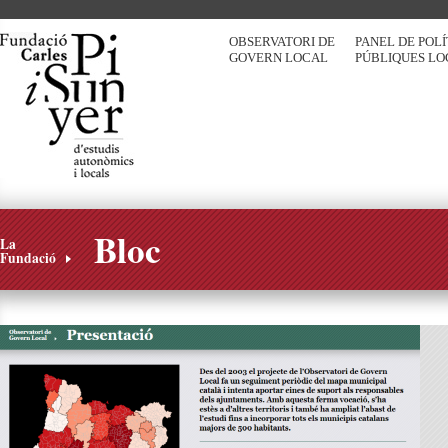
OBSERVATORI DE
PANEL DE POL
GOVERN LOCAL
PÚBLIQUES LO
Bloc
La
Fundació