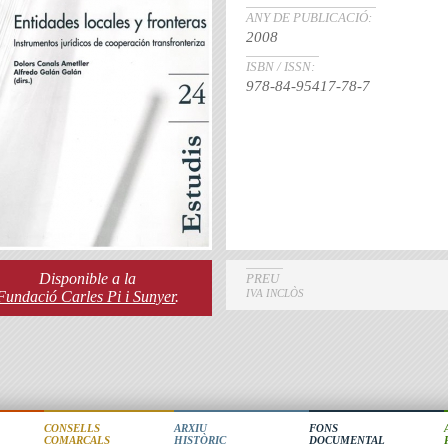
ANY DE PUBLICACIÓ:
2008
ISBN / ISSN:
978-84-95417-78-7
Disponible a la
PREU
IVA INCLÒS
Fundació Carles Pi i Sunyer
.
CONSELLS
ARXIU
FONS
COMARCALS
HISTÒRIC
DOCUMENTAL