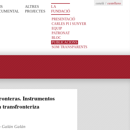
català
/
castellano
NS
ALTRES
LA
CUMENTAL
PROJECTES
FUNDACIÓ
PRESENTACIÓ
CARLES PI I SUNYER
EQUIP
PATRONAT
BLOC
PUBLICACIONS
SOM TRANSPARENTS
fronteras. Instrumentos
n transfronteriza
do Galán Galán