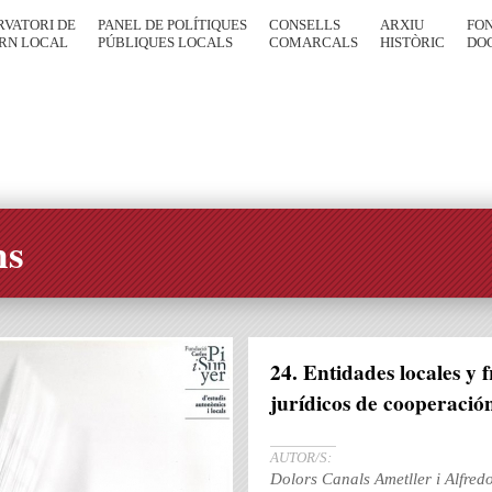
RVATORI DE
PANEL DE POLÍTIQUES
CONSELLS
ARXIU
FO
RN LOCAL
PÚBLIQUES LOCALS
COMARCALS
HISTÒRIC
DO
ns
24. Entidades locales y 
jurídicos de cooperació
AUTOR/S:
Dolors Canals Ametller i Alfre