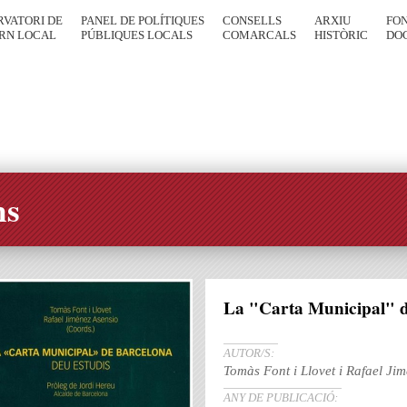
RVATORI DE
PANEL DE POLÍTIQUES
CONSELLS
ARXIU
FO
RN LOCAL
PÚBLIQUES LOCALS
COMARCALS
HISTÒRIC
DO
ns
La "Carta Municipal" d
AUTOR/S:
Tomàs Font i Llovet i Rafael Ji
ANY DE PUBLICACIÓ: