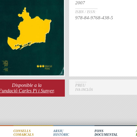
2007
ISBN / ISSN:
978-84-9768-438-5
Disponible a la
PREU
IVA INCLÒS
Fundació Carles Pi i Sunyer
.
CONSELLS
ARXIU
FONS
COMARCALS
HISTÒRIC
DOCUMENTAL