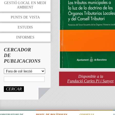
GESTIÓ LOCAL EN MEDI
AMBIENT
PUNTS DE VISTA
ESTUDIS
INFORMES
CERCADOR
DE
PUBLICACIONS
Disponible a la
Fundació Carles Pi i Sunyer
.
CERCAR
OBSERVATORI DE
PANEL DE POLÍTIQUES
CONSELLS
A