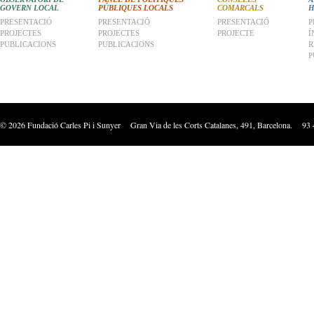
GOVERN LOCAL
PÚBLIQUES LOCALS
COMARCALS
H
PRESENTACIÓ
PRESENTACIÓ
PRESENTACIÓ
P
PROJECTES
PROJECTES
PROJECTE
Í
PUBLICACIONS
PUBLICACIONS
R
P
©
2026
Fundació Carles Pi i Sunyer Gran Via de les Corts Catalanes, 491, Barcelona. 