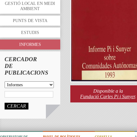
GESTIÓ LOCAL EN MEDI
AMBIENT
PUNTS DE VISTA
ESTUDIS
INFORMES
CERCADOR
DE
PUBLICACIONS
Disponible a la
Fundació Carles Pi i Sunyer
.
CERCAR
OBSERVATORI DE
PANEL DE POLÍTIQUES
CONSELLS
A