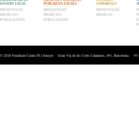
GOVERN LOCAL
PÚBLIQUES LOCALS
COMARCALS
H
PRESENTACIÓ
PRESENTACIÓ
PRESENTACIÓ
P
PROJECTES
PROJECTES
PROJECTE
Í
PUBLICACIONS
PUBLICACIONS
R
P
©
2026
Fundació Carles Pi i Sunyer Gran Via de les Corts Catalanes, 491, Barcelona. 