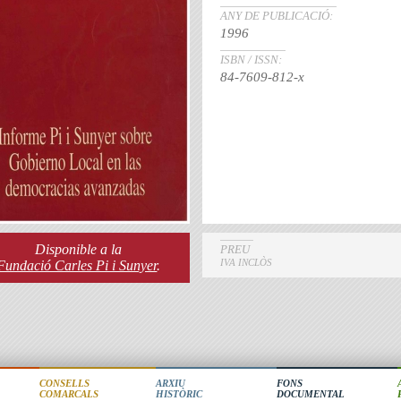
ANY DE PUBLICACIÓ:
1996
ISBN / ISSN:
84-7609-812-x
Disponible a la
PREU
IVA INCLÒS
Fundació Carles Pi i Sunyer
.
CONSELLS
ARXIU
FONS
COMARCALS
HISTÒRIC
DOCUMENTAL