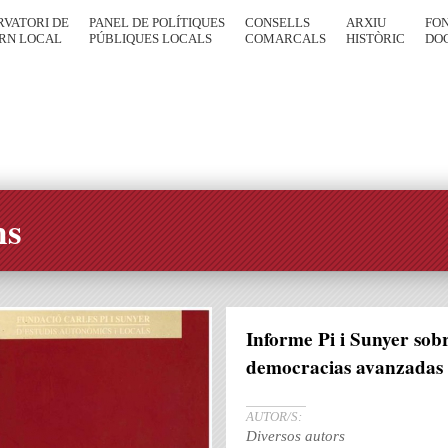
RVATORI DE
PANEL DE POLÍTIQUES
CONSELLS
ARXIU
FO
RN LOCAL
PÚBLIQUES LOCALS
COMARCALS
HISTÒRIC
DO
ns
Informe Pi i Sunyer sob
democracias avanzadas
AUTOR/S:
Diversos autors