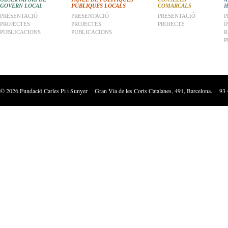
GOVERN LOCAL
PÚBLIQUES LOCALS
COMARCALS
H
PRESENTACIÓ
PRESENTACIÓ
PRESENTACIÓ
P
PROJECTES
PROJECTES
PROJECTE
Í
PUBLICACIONS
PUBLICACIONS
R
P
©
2026
Fundació Carles Pi i Sunyer Gran Via de les Corts Catalanes, 491, Barcelona. 