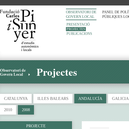
OBSERVATORI DE
PANEL DE POL
GOVERN LOCAL
PÚBLIQUES LO
PRESENTACIÓ
PROJECTES
PUBLICACIONS
Projectes
Observatori de
Govern Local
CATALUNYA
ILLES BALEARS
ANDALUCÍA
GALICIA
2010
2008
PROJECTE