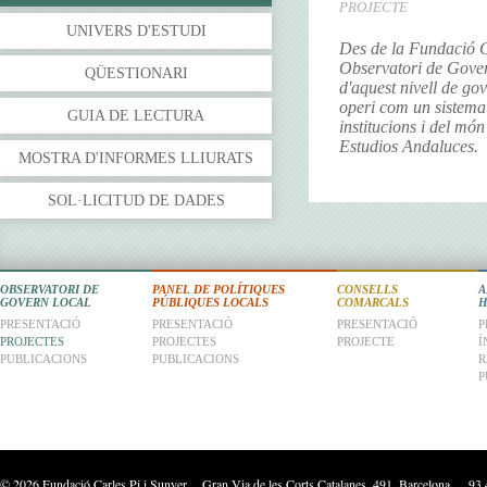
PROJECTE
UNIVERS D'ESTUDI
Des de la Fundació C
Observatori de Gover
QÜESTIONARI
d'aquest nivell de gov
operi com un sistema 
GUIA DE LECTURA
institucions i del mó
Estudios Andaluces.
MOSTRA D'INFORMES LLIURATS
SOL·LICITUD DE DADES
OBSERVATORI DE
PANEL DE POLÍTIQUES
CONSELLS
A
GOVERN LOCAL
PÚBLIQUES LOCALS
COMARCALS
H
PRESENTACIÓ
PRESENTACIÓ
PRESENTACIÓ
P
PROJECTES
PROJECTES
PROJECTE
Í
PUBLICACIONS
PUBLICACIONS
R
P
©
2026
Fundació Carles Pi i Sunyer Gran Via de les Corts Catalanes, 491, Barcelona. 