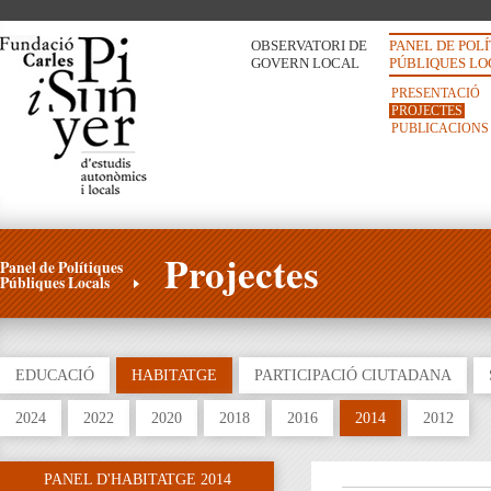
OBSERVATORI DE
PANEL DE POL
GOVERN LOCAL
PÚBLIQUES LO
PRESENTACIÓ
PROJECTES
PUBLICACIONS
Projectes
Panel de Polítiques
Públiques Locals
EDUCACIÓ
HABITATGE
PARTICIPACIÓ CIUTADANA
2024
2022
2020
2018
2016
2014
2012
PANEL D'HABITATGE 2014