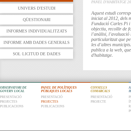
PANEL D'HABITATGE 2
UNIVERS D'ESTUDI
Aquest estudi corresp
iniciat al 2012, dels
QÜESTIONARI
Fundació Carles Pi i
objectiu, recollir de 
INFORMES INDIVIDUALITZATS
l’anàlisi, l’avaluació
particularitzat que p
INFORME AMB DADES GENERALS
les d’altres municipis
publica a la web, que a
SOL·LICITUD DE DADES
d'habitatge.
OBSERVATORI DE
PANEL DE POLÍTIQUES
CONSELLS
A
GOVERN LOCAL
PÚBLIQUES LOCALS
COMARCALS
H
PRESENTACIÓ
PRESENTACIÓ
PRESENTACIÓ
P
PROJECTES
PROJECTES
PROJECTE
Í
PUBLICACIONS
PUBLICACIONS
R
P